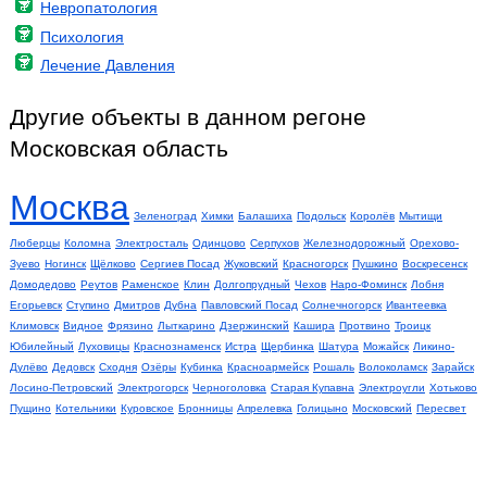
Невропатология
Психология
Лечение Давления
Другие объекты в данном регоне
Московская область
Москва
Зеленоград
Химки
Балашиха
Подольск
Королёв
Мытищи
Люберцы
Коломна
Электросталь
Одинцово
Серпухов
Железнодорожный
Орехово-
Зуево
Ногинск
Щёлково
Сергиев Посад
Жуковский
Красногорск
Пушкино
Воскресенск
Домодедово
Реутов
Раменское
Клин
Долгопрудный
Чехов
Наро-Фоминск
Лобня
Егорьевск
Ступино
Дмитров
Дубна
Павловский Посад
Солнечногорск
Ивантеевка
Климовск
Видное
Фрязино
Лыткарино
Дзержинский
Кашира
Протвино
Троицк
Юбилейный
Луховицы
Краснознаменск
Истра
Щербинка
Шатура
Можайск
Ликино-
Дулёво
Дедовск
Сходня
Озёры
Кубинка
Красноармейск
Рошаль
Волоколамск
Зарайск
Лосино-Петровский
Электрогорск
Черноголовка
Старая Купавна
Электроугли
Хотьково
Пущино
Котельники
Куровское
Бронницы
Апрелевка
Голицыно
Московский
Пересвет
Краснозаводск
Яхрома
Руза
Звенигород
Дрезна
Талдом
Ожерелье
Высоковск
Верея
Немчиновка
Спирово
Софрино
Серебряные Пруды
Решетниково
Радовицкий
Правдинский
Полушкино
Парфентьево
Татищево
Темпы
Шаховская
Шатурторф