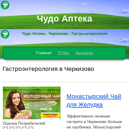
Чудо Аптека
Чудо Аптека - Черкизово : Гастроэнтерология
Главная
О Нас
Контакты
Гастроэнтерология в Черкизово
Монастырский Чай
для Желудка
Эффективное лечение
гастрита в Черкизово больше
Оценка Потребителей
не проблема. Монастырский