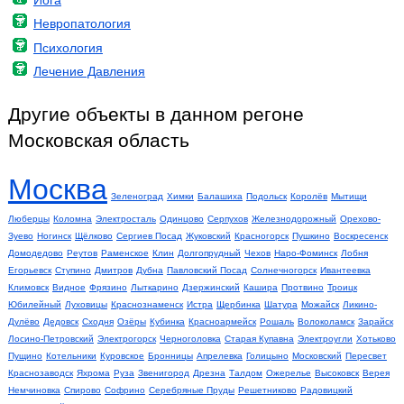
Невропатология
Психология
Лечение Давления
Другие объекты в данном регоне
Московская область
Москва
Зеленоград
Химки
Балашиха
Подольск
Королёв
Мытищи
Люберцы
Коломна
Электросталь
Одинцово
Серпухов
Железнодорожный
Орехово-
Зуево
Ногинск
Щёлково
Сергиев Посад
Жуковский
Красногорск
Пушкино
Воскресенск
Домодедово
Реутов
Раменское
Клин
Долгопрудный
Чехов
Наро-Фоминск
Лобня
Егорьевск
Ступино
Дмитров
Дубна
Павловский Посад
Солнечногорск
Ивантеевка
Климовск
Видное
Фрязино
Лыткарино
Дзержинский
Кашира
Протвино
Троицк
Юбилейный
Луховицы
Краснознаменск
Истра
Щербинка
Шатура
Можайск
Ликино-
Дулёво
Дедовск
Сходня
Озёры
Кубинка
Красноармейск
Рошаль
Волоколамск
Зарайск
Лосино-Петровский
Электрогорск
Черноголовка
Старая Купавна
Электроугли
Хотьково
Пущино
Котельники
Куровское
Бронницы
Апрелевка
Голицыно
Московский
Пересвет
Краснозаводск
Яхрома
Руза
Звенигород
Дрезна
Талдом
Ожерелье
Высоковск
Верея
Немчиновка
Спирово
Софрино
Серебряные Пруды
Решетниково
Радовицкий