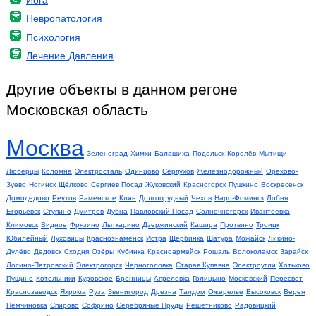
Невропатология
Психология
Лечение Давления
Другие объекты в данном регоне
Московская область
Москва
Зеленоград
Химки
Балашиха
Подольск
Королёв
Мытищи
Люберцы
Коломна
Электросталь
Одинцово
Серпухов
Железнодорожный
Орехово-
Зуево
Ногинск
Щёлково
Сергиев Посад
Жуковский
Красногорск
Пушкино
Воскресенск
Домодедово
Реутов
Раменское
Клин
Долгопрудный
Чехов
Наро-Фоминск
Лобня
Егорьевск
Ступино
Дмитров
Дубна
Павловский Посад
Солнечногорск
Ивантеевка
Климовск
Видное
Фрязино
Лыткарино
Дзержинский
Кашира
Протвино
Троицк
Юбилейный
Луховицы
Краснознаменск
Истра
Щербинка
Шатура
Можайск
Ликино-
Дулёво
Дедовск
Сходня
Озёры
Кубинка
Красноармейск
Рошаль
Волоколамск
Зарайск
Лосино-Петровский
Электрогорск
Черноголовка
Старая Купавна
Электроугли
Хотьково
Пущино
Котельники
Куровское
Бронницы
Апрелевка
Голицыно
Московский
Пересвет
Краснозаводск
Яхрома
Руза
Звенигород
Дрезна
Талдом
Ожерелье
Высоковск
Верея
Немчиновка
Спирово
Софрино
Серебряные Пруды
Решетниково
Радовицкий