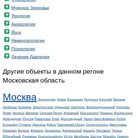
Мужское Здоровье
Урология
Андрология
Йога
Невропатология
Психология
Лечение Давления
Другие объекты в данном регоне
Московская область
Москва
Зеленоград
Химки
Балашиха
Подольск
Королёв
Мытищи
Люберцы
Коломна
Электросталь
Одинцово
Серпухов
Железнодорожный
Орехово-
Зуево
Ногинск
Щёлково
Сергиев Посад
Жуковский
Красногорск
Пушкино
Воскресенск
Домодедово
Реутов
Раменское
Клин
Долгопрудный
Чехов
Наро-Фоминск
Лобня
Егорьевск
Ступино
Дмитров
Дубна
Павловский Посад
Солнечногорск
Ивантеевка
Климовск
Видное
Фрязино
Лыткарино
Дзержинский
Кашира
Протвино
Троицк
Юбилейный
Луховицы
Краснознаменск
Истра
Щербинка
Шатура
Можайск
Ликино-