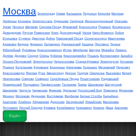
Москва
Зеленоград
Химки
Балашиха
Подольск
Королёв
Мытищи
Люберцы
Коломна
Электросталь
Одинцово
Серпухов
Железнодорожный
Орехово-
Зуево
Ногинск
Щёлково
Сергиев Посад
Жуковский
Красногорск
Пушкино
Воскресенск
Домодедово
Реутов
Раменское
Клин
Долгопрудный
Чехов
Наро-Фоминск
Лобня
Егорьевск
Ступино
Дмитров
Дубна
Павловский Посад
Солнечногорск
Ивантеевка
Климовск
Видное
Фрязино
Лыткарино
Дзержинский
Кашира
Протвино
Троицк
Юбилейный
Луховицы
Краснознаменск
Истра
Щербинка
Шатура
Можайск
Ликино-
Дулёво
Дедовск
Сходня
Озёры
Кубинка
Красноармейск
Рошаль
Волоколамск
Зарайск
Лосино-Петровский
Электрогорск
Черноголовка
Старая Купавна
Электроугли
Хотьково
Пущино
Котельники
Куровское
Бронницы
Апрелевка
Голицыно
Московский
Пересвет
Краснозаводск
Яхрома
Руза
Звенигород
Дрезна
Талдом
Ожерелье
Высоковск
Верея
Немчиновка
Спирово
Софрино
Серебряные Пруды
Решетниково
Радовицкий
Правдинский
Полушкино
Парфентьево
Татищево
Темпы
Шаховская
Шатурторф
Шарапово
Черусти
Черкизово
Фряново
Удельная
Туголесский Бор
Томилино
Муханово
Монино
Молоково
Деденево
Востряково
Вербилки
Белые Столбы
Барыбино
Ашитково
Алабино
Абрамцево
Дорохово
Загорянский
Измайлово
Малаховка
Лотошино
Лесной Городок
Купавна
Колюбакино
Кокошкино
Кожино
Икша
Акатьево
Ещё»