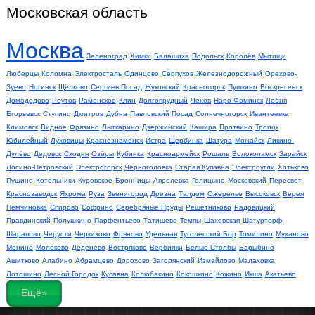
Московская область
Москва
Зеленоград
Химки
Балашиха
Подольск
Королёв
Мытищи
Люберцы
Коломна
Электросталь
Одинцово
Серпухов
Железнодорожный
Орехово-
Зуево
Ногинск
Щёлково
Сергиев Посад
Жуковский
Красногорск
Пушкино
Воскресенск
Домодедово
Реутов
Раменское
Клин
Долгопрудный
Чехов
Наро-Фоминск
Лобня
Егорьевск
Ступино
Дмитров
Дубна
Павловский Посад
Солнечногорск
Ивантеевка
Климовск
Видное
Фрязино
Лыткарино
Дзержинский
Кашира
Протвино
Троицк
Юбилейный
Луховицы
Краснознаменск
Истра
Щербинка
Шатура
Можайск
Ликино-
Дулёво
Дедовск
Сходня
Озёры
Кубинка
Красноармейск
Рошаль
Волоколамск
Зарайск
Лосино-Петровский
Электрогорск
Черноголовка
Старая Купавна
Электроугли
Хотьково
Пущино
Котельники
Куровское
Бронницы
Апрелевка
Голицыно
Московский
Пересвет
Краснозаводск
Яхрома
Руза
Звенигород
Дрезна
Талдом
Ожерелье
Высоковск
Верея
Немчиновка
Спирово
Софрино
Серебряные Пруды
Решетниково
Радовицкий
Правдинский
Полушкино
Парфентьево
Татищево
Темпы
Шаховская
Шатурторф
Шарапово
Черусти
Черкизово
Фряново
Удельная
Туголесский Бор
Томилино
Муханово
Монино
Молоково
Деденево
Востряково
Вербилки
Белые Столбы
Барыбино
Ашитково
Алабино
Абрамцево
Дорохово
Загорянский
Измайлово
Малаховка
Лотошино
Лесной Городок
Купавна
Колюбакино
Кокошкино
Кожино
Икша
Акатьево
Ещё»